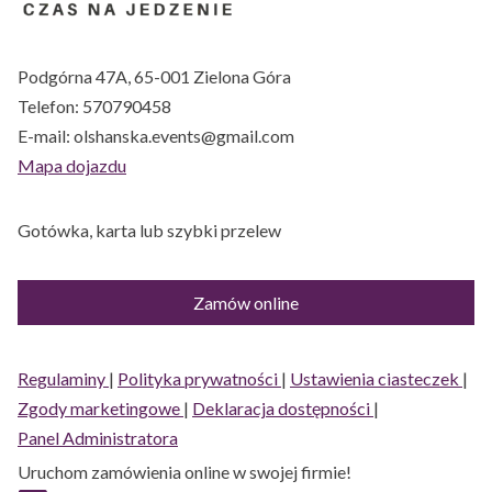
Podgórna 47A, 65-001 Zielona Góra
Telefon:
570790458
E-mail:
olshanska.events@gmail.com
Mapa dojazdu
Gotówka, karta lub szybki przelew
Zamów online
Regulaminy
|
Polityka prywatności
|
Ustawienia ciasteczek
|
Zgody marketingowe
|
Deklaracja dostępności
|
Panel Administratora
Uruchom zamówienia online w swojej firmie!