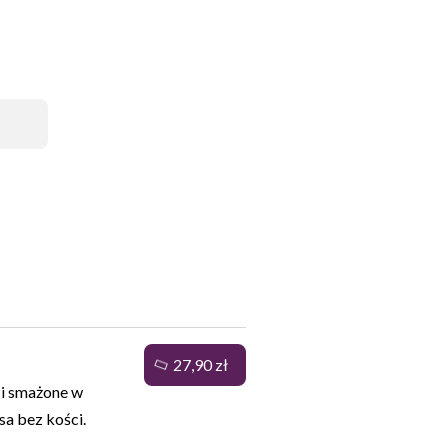
ZAKA
27,90 zł
 i smażone w
sa bez kości.