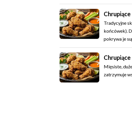
Chrupiące 
Tradycyjne sk
końcówek). Dł
pokrywa je su
Chrupiące
Mięsiste, duże
zatrzymuje ws