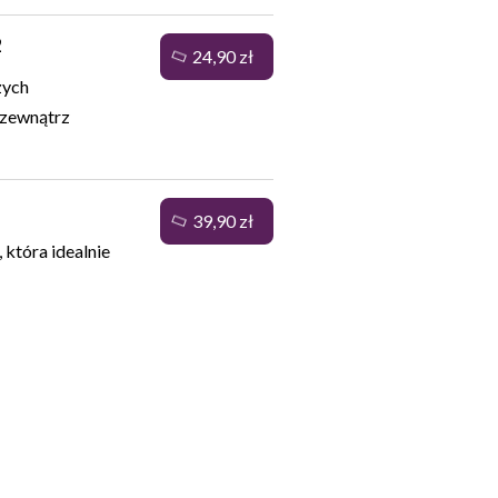
2
24,90 zł
zych
 zewnątrz
39,90 zł
 która idealnie