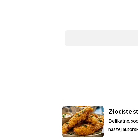
STRIPSY / W
KLASYCZNE
Złociste s
Delikatne, so
naszej autorsk