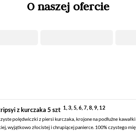
O naszej ofercie
INGSY / NÓŻKI Z KURC
1, 3, 5, 6, 7, 8, 9, 12
tripsyi z kurczaka 5 szt
czyste polędwiczki z piersi kurczaka, krojone na podłużne kawałki
iej, wyjątkowo złocistej i chrupiącej panierce. 100% czystego mię